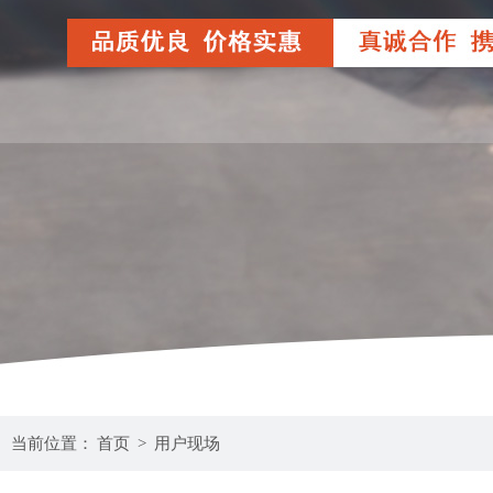
当前位置：
首页
>
用户现场