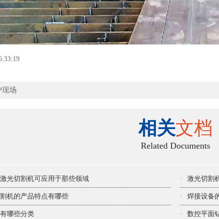
6:33:19
户现场
相关
文档
Related Documents
激光切割机可应用于那些领域
·
激光切割
割机的产品特点有哪些
·
焊接设备
有哪些分类
·
数控平面