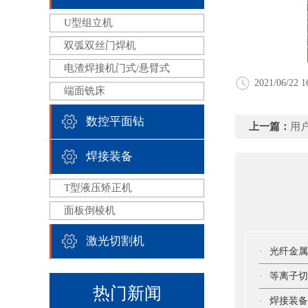
U型组立机
双弧双丝门焊机
电渣焊接机门式/悬臂式
2021/06/22 1
端面铣床
数控平面钻
上一篇：
用
焊接装备
T型液压矫正机
面板倒棱机
激光切割机
·
光纤金属
·
等离子切
热门新闻
·
焊接装备