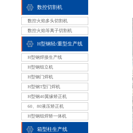
数控切割机
数控火焰多头切割机
数控火焰等离子切割机
H型钢轻/重型生产线
H型钢焊接生产线
H型钢组立机
H型钢门焊机
H型钢T型门焊机
H型钢40翼缘矫正机
60、80液压矫正机
H型钢组焊矫一体机
箱型柱生产线