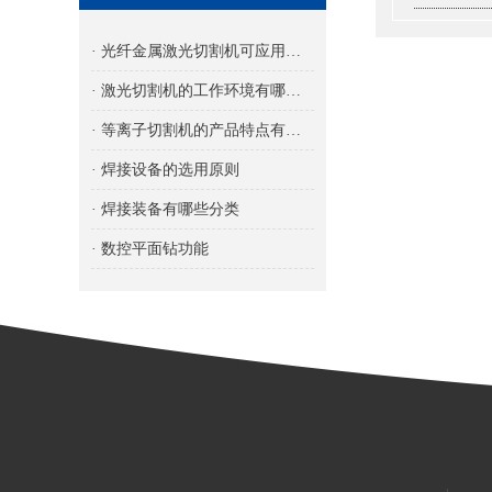
· 光纤金属激光切割机可应用于那些领域
· 激光切割机的工作环境有哪些要求
· 等离子切割机的产品特点有哪些
· 焊接设备的选用原则
· 焊接装备有哪些分类
· 数控平面钻功能