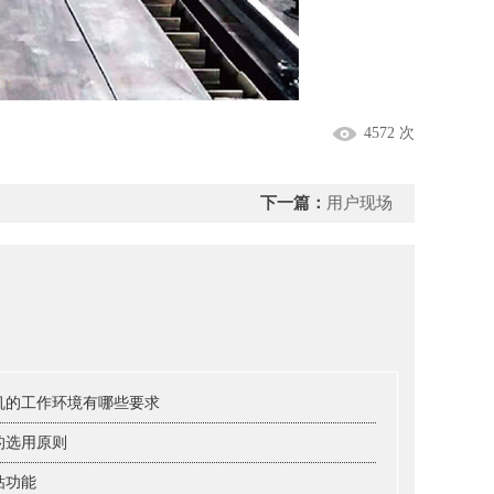
4572 次
下一篇：
用户现场
机的工作环境有哪些要求
的选用原则
钻功能