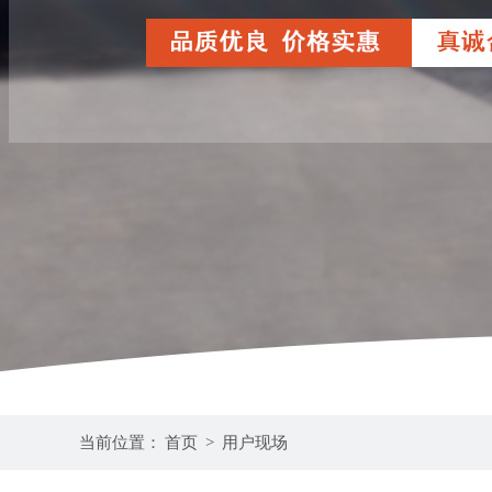
当前位置：
首页
>
用户现场